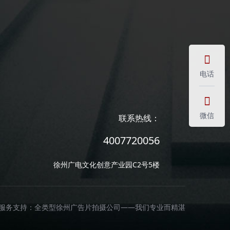

电话

微信
联系热线：
4007720056
徐州广电文化创意产业园C2号5楼
服务支持：全类型徐州
广告片拍摄公司
——我们专业而精湛