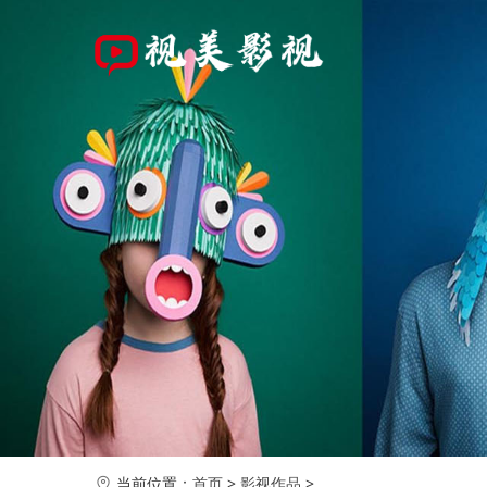
当前位置：
首页
>
影视作品
>