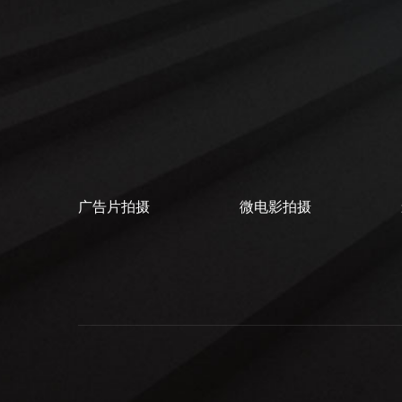
广告片拍摄
微电影拍摄