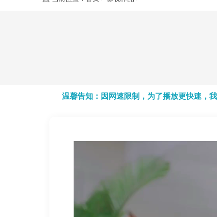
温馨告知：因网速限制，为了播放更快速，我