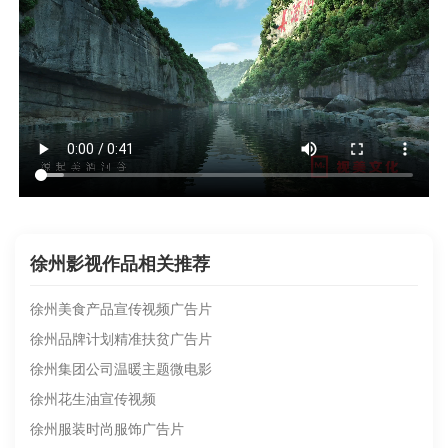
徐州影视作品相关推荐
徐州美食产品宣传视频广告片
徐州品牌计划精准扶贫广告片
徐州集团公司温暖主题微电影
徐州花生油宣传视频
徐州服装时尚服饰广告片